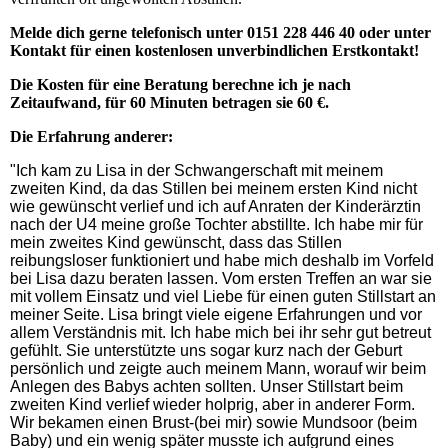
Melde dich gerne telefonisch unter 0151 228 446 40 oder unter
Kontakt für einen kostenlosen unverbindlichen Erstkontakt!
Die Kosten für eine Beratung berechne ich je nach
Zeitaufwand, für 60 Minuten betragen sie 60 €.
Die Erfahrung anderer:
"Ich kam zu Lisa in der Schwangerschaft mit meinem
zweiten Kind, da das Stillen bei meinem ersten Kind nicht
wie gewünscht verlief und ich auf Anraten der Kinderärztin
nach der U4 meine große Tochter abstillte. Ich habe mir für
mein zweites Kind gewünscht, dass das Stillen
reibungsloser funktioniert und habe mich deshalb im Vorfeld
bei Lisa dazu beraten lassen. Vom ersten Treffen an war sie
mit vollem Einsatz und viel Liebe für einen guten Stillstart an
meiner Seite. Lisa bringt viele eigene Erfahrungen und vor
allem Verständnis mit. Ich habe mich bei ihr sehr gut betreut
gefühlt. Sie unterstützte uns sogar kurz nach der Geburt
persönlich und zeigte auch meinem Mann, worauf wir beim
Anlegen des Babys achten sollten. Unser Stillstart beim
zweiten Kind verlief wieder holprig, aber in anderer Form.
Wir bekamen einen Brust-(bei mir) sowie Mundsoor (beim
Baby) und ein wenig später musste ich aufgrund eines