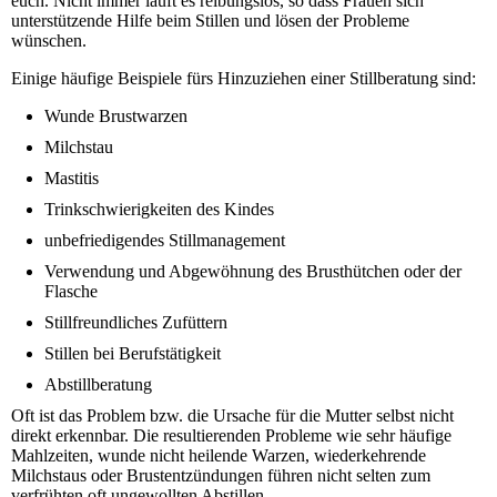
euch. Nicht immer läuft es reibungslos, so dass Frauen sich
unterstützende Hilfe beim Stillen und lösen der Probleme
wünschen.
Einige häufige Beispiele fürs Hinzuziehen einer Stillberatung sind:
Wunde Brustwarzen
Milchstau
Mastitis
Trinkschwierigkeiten des Kindes
unbefriedigendes Stillmanagement
Verwendung und Abgewöhnung des Brusthütchen oder der
Flasche
Stillfreundliches Zufüttern
Stillen bei Berufstätigkeit
Abstillberatung
Oft ist das Problem bzw. die Ursache für die Mutter selbst nicht
direkt erkennbar. Die resultierenden Probleme wie sehr häufige
Mahlzeiten, wunde nicht heilende Warzen, wiederkehrende
Milchstaus oder Brustentzündungen führen nicht selten zum
verfrühten oft ungewollten Abstillen.